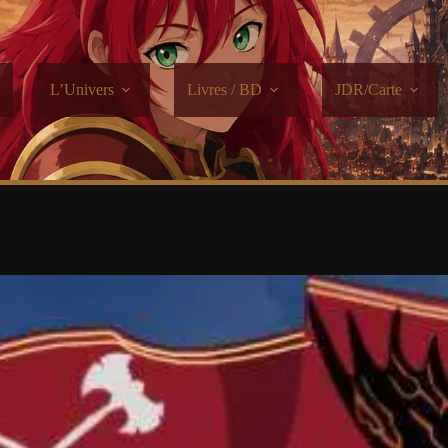
L’Univers
Livres / BD
JDR/Carte