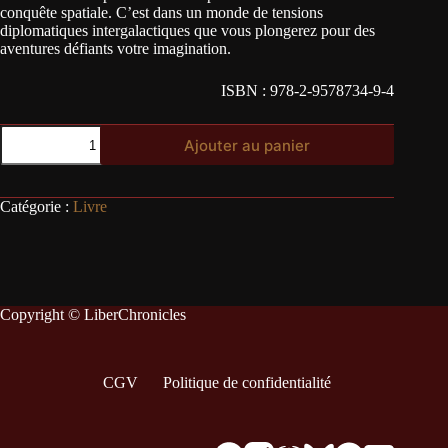
conquête spatiale. C’est dans un monde de tensions
diplomatiques intergalactiques que vous plongerez pour des
aventures défiants votre imagination.
ISBN : 978-2-9578734-9-4
quantité
Ajouter au panier
de
Livre
de
règles
Catégorie :
Livre
SF
Copyright © LiberChronicles
CGV
Politique de confidentialité