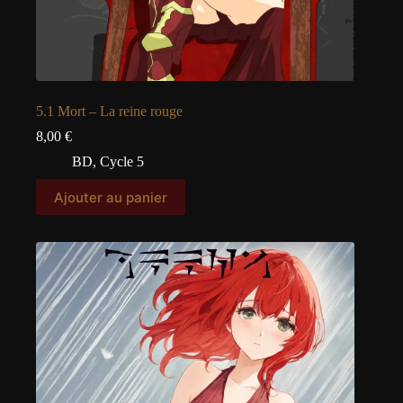
5.1 Mort – La reine rouge
8,00
€
BD
,
Cycle 5
Ajouter au panier