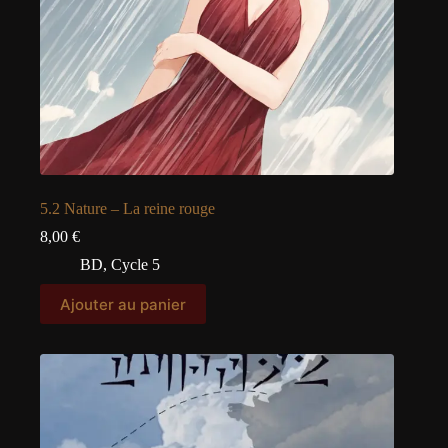
5.2 Nature – La reine rouge
8,00
€
BD
,
Cycle 5
Ajouter au panier