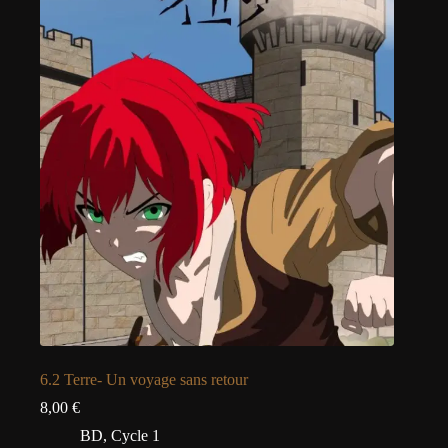
6.2 Terre- Un voyage sans retour
8,00
€
BD
,
Cycle 1