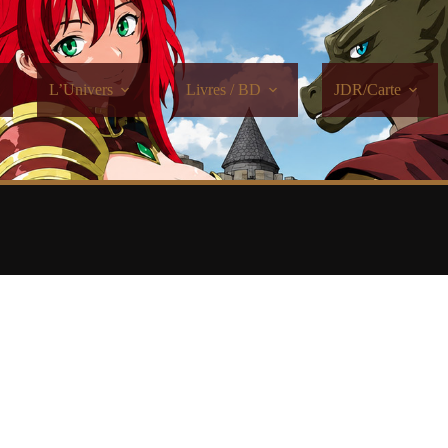
L’Univers
Livres / BD
JDR/Carte