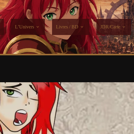
L’Univers
Livres / BD
JDR/Carte