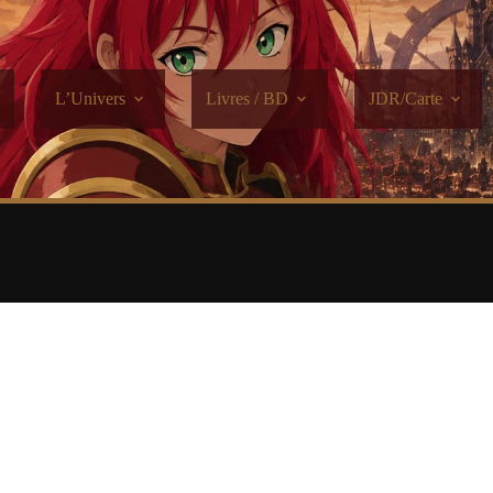
L’Univers
Livres / BD
JDR/Carte