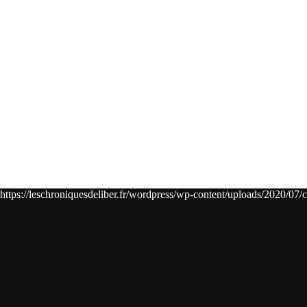
https://leschroniquesdeliber.fr/wordpress/wp-content/uploads/2020/07/