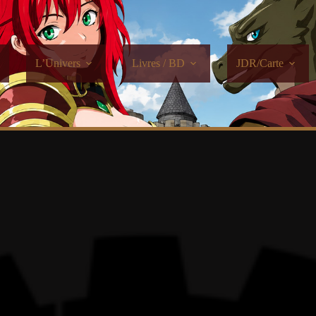
L’Univers
Livres / BD
JDR/Carte