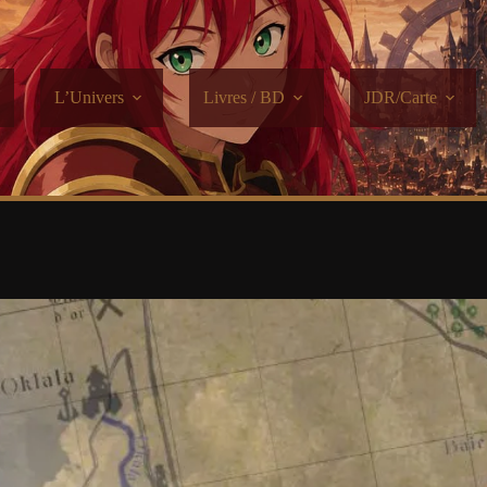
L’Univers
Livres / BD
JDR/Carte