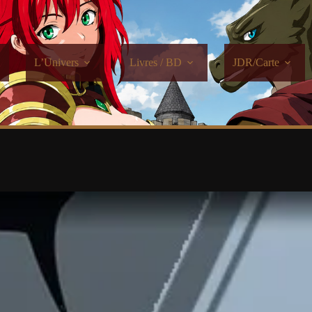
L’Univers
Livres / BD
JDR/Carte