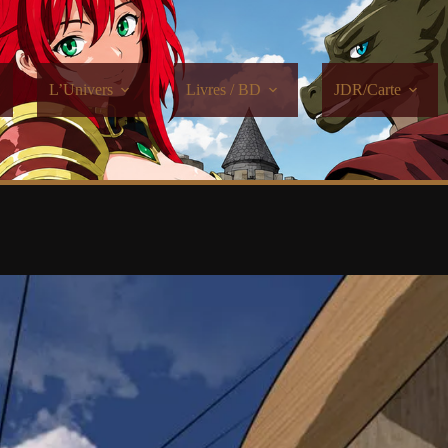
L’Univers
Livres / BD
JDR/Carte