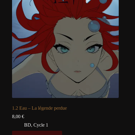
1.2 Eau – La légende perdue
8,00
€
BD
,
Cycle 1